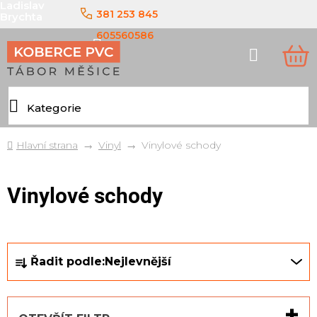
Ladislav
Přejít
381 253 845
Brychta
na
obsah
605560586
Hledat
NÁ
KO
Domů
Vinyl
Vinylové schody
Vinylové schody
Ř
Řadit podle:
Nejlevnější
a
z
e