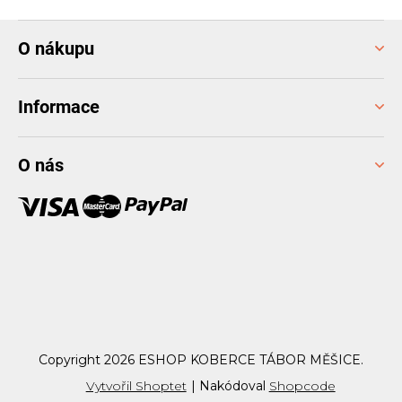
Z
O nákupu
á
p
a
Informace
t
í
O nás
Copyright 2026
ESHOP KOBERCE TÁBOR MĚŠICE
.
Vytvořil Shoptet
|
Nakódoval
Shopcode