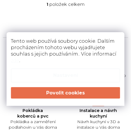
1
položek celkem
O
v
l
á
d
a
Tento web používá soubory cookie. Dalším
c
procházením tohoto webu vyjadřujete
í
souhlas s jejich používáním.. Více informací
p
zde
.
r
Prodej koberců , PVC,
Prodej nábytku
dveří, nábytku
a bytového vybavení
v
Nastavení
na ploše obchodu 1000
Prodej nábytku a bytového
k
m2
vybavení na ploše
y
v
ý
p
i
Pokládka
Instalace a návrh
s
koberců a pvc
kuchyní
Pokládka a zamněření
Návrh kuchyní v 3D a
u
podlahovin u Vás doma
instalace u Vás doma