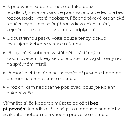
K připevnění koberce můžete také použít
lepidla.
Ujistěte se však, že používáte pouze lepidla bez
rozpouštědel, která neobsahují žádné těkavé organické
sloučeniny a která splňují řadu zdravotních kritérií,
zejména pokud jde o vlastnosti odplynění.
Oboustrannou pásku volte pouze tehdy, pokud
instalujete koberec v malé místnosti.
Přebytečný koberec zastřihněte nástěnným
zastřihovačem, který se opře o stěnu a zajistí rovný řez
na správném místě.
Pomocí elektrického natahovače připevněte koberec k
pruhům na druhé straně místnosti.
V rozích, kam nedosáhne posilovač, použijte kolenní
nakopávače.
Všimněte si, že koberec můžete položit i
bez
připevnění
k podlaze.
Stejně jako u oboustranné pásky
však tato metoda není vhodná pro velké místnosti.