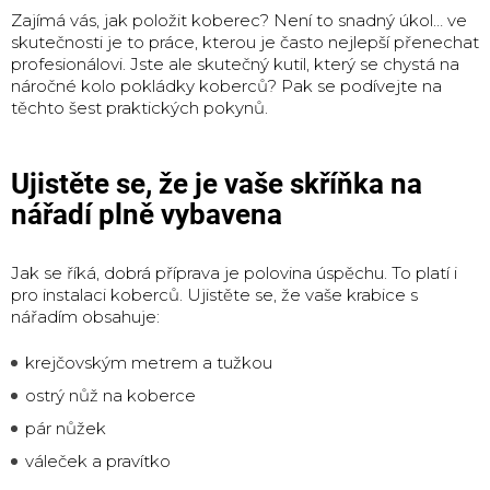
Zajímá vás, jak položit koberec?
Není to snadný úkol… ve
skutečnosti je to práce, kterou je často nejlepší přenechat
profesionálovi.
Jste ale skutečný kutil, který se chystá na
náročné kolo pokládky koberců?
Pak se podívejte na
těchto šest praktických pokynů.
Ujistěte se, že je vaše skříňka na
nářadí plně vybavena
Jak se říká, dobrá příprava je polovina úspěchu.
To platí i
pro instalaci koberců.
Ujistěte se, že vaše krabice s
nářadím obsahuje:
krejčovským metrem a tužkou
ostrý nůž na koberce
pár nůžek
váleček a pravítko