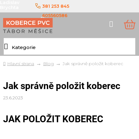
Ladislav
Přejít
381 253 845
Brychta
na
obsah
605560586
Hledat
NÁ
KO
Domů
Blog
Jak správně položit koberec
Jak správně položit koberec
23.6.2023
JAK POLOŽIT KOBEREC