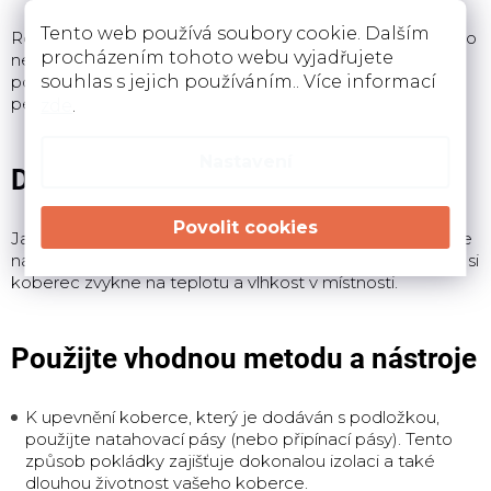
Tento web používá soubory cookie. Dalším
Rozválejte koberec do místnosti a snažte se ho udržet co
procházením tohoto webu vyjadřujete
nejrovnější.
Odřízněte přebytečný koberec, ale nějaký
ponechte vedle zdí.
Nezapomeňte koberec rozložit a
souhlas s jejich používáním.. Více informací
pevně přitisknout ke stěnám.
zde
.
Nastavení
Dejte svému koberci čas na úpravu
Jakmile umístíte koberec do místnosti, je důležité, aby se
na chvíli řádně aklimatizoval.
Před instalací se ujistěte, že si
koberec zvykne na teplotu a vlhkost v místnosti.
Použijte vhodnou metodu a nástroje
K upevnění koberce, který je dodáván s podložkou,
použijte natahovací pásy (nebo připínací pásy).
Tento
způsob pokládky zajišťuje dokonalou izolaci a také
dlouhou životnost vašeho koberce.