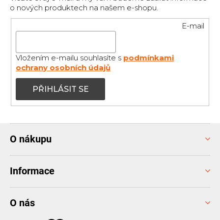
o nových produktech na našem e-shopu.
E-mail
Vložením e-mailu souhlasíte s
podmínkami
ochrany osobních údajů
PŘIHLÁSIT SE
Z
O nákupu
á
p
a
Informace
t
í
O nás