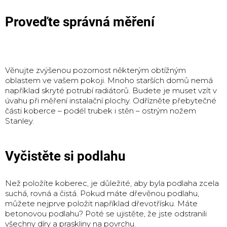
Proveďte správná měření
Věnujte zvýšenou pozornost některým obtížným
oblastem ve vašem pokoji.
Mnoho starších domů nemá
například skryté potrubí radiátorů.
Budete je muset vzít v
úvahu při měření instalační plochy.
Odřízněte přebytečné
části koberce – podél trubek i stěn – ostrým nožem
Stanley.
Vyčistěte si podlahu
Než položíte koberec, je důležité, aby byla podlaha zcela
suchá, rovná a čistá.
Pokud máte dřevěnou podlahu,
můžete nejprve položit například dřevotřísku.
Máte
betonovou podlahu?
Poté se ujistěte, že jste odstranili
všechny díry a praskliny na povrchu.