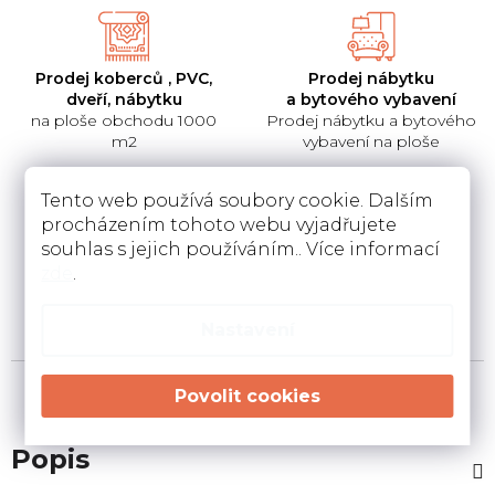
Prodej koberců , PVC,
Prodej nábytku
dveří, nábytku
a bytového vybavení
na ploše obchodu 1000
Prodej nábytku a bytového
m2
vybavení na ploše
Tento web používá soubory cookie. Dalším
procházením tohoto webu vyjadřujete
souhlas s jejich používáním.. Více informací
Pokládka
Instalace a návrh
zde
.
koberců a pvc
kuchyní
Pokládka a zamněření
Návrh kuchyní v 3D a
podlahovin u Vás doma
instalace u Vás doma
Nastavení
Popis