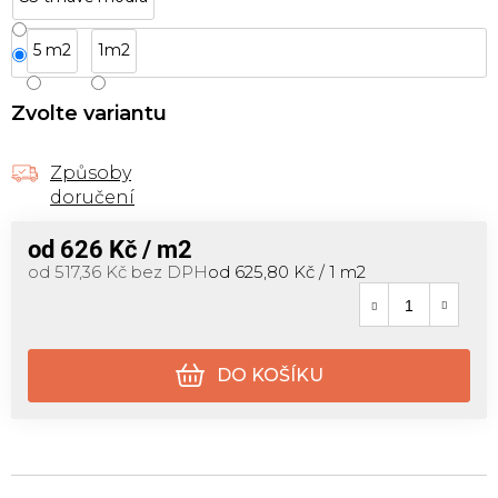
Balení
5 m2
1m2
Zvolte variantu
Způsoby
doručení
od
626 Kč
/ m2
Měrná cena:
od
517,36 Kč
bez DPH
od 625,80 Kč / 1 m2
DO KOŠÍKU