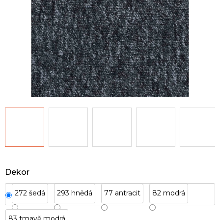
Dekor
272 šedá
293 hnědá
77 antracit
82 modrá
83 tmavě modrá