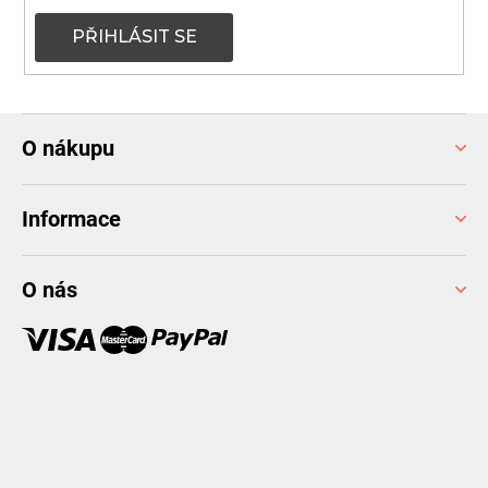
PŘIHLÁSIT SE
Z
O nákupu
á
p
a
Informace
t
í
O nás