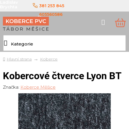
Ladislav
Přejít
381 253 845
Brychta
na
obsah
605560586
Hledat
NÁ
KO
Domů
Koberce
Kobercové čtverce Lyon BT
Značka:
Koberce Měšice