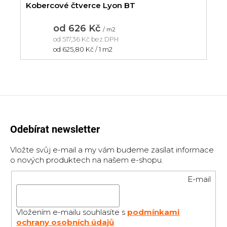
Kobercové čtverce Lyon BT
od
626 Kč
/ m2
od
517,36 Kč
bez DPH
Měrná
od 625,80 Kč / 1 m2
cena:
Odebírat newsletter
Vložte svůj e-mail a my vám budeme zasílat informace
o nových produktech na našem e-shopu.
E-mail
Vložením e-mailu souhlasíte s
podmínkami
ochrany osobních údajů