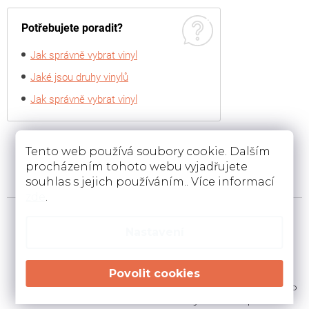
Potřebujete poradit?
Jak správně vybrat vinyl
Jaké jsou druhy vinylů
Jak správně vybrat vinyl
Tento web používá soubory cookie. Dalším
procházením tohoto webu vyjadřujete
souhlas s jejich používáním.. Více informací
zde
.
Nastavení
Prodej koberců , PVC,
Prodej nábytku
dveří, nábytku
a bytového vybavení
na ploše obchodu 1000
Prodej nábytku a bytového
m2
vybavení na ploše