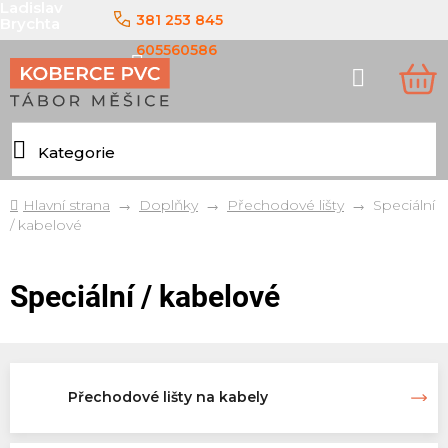
Ladislav
Přejít
381 253 845
Brychta
na
obsah
605560586
Hledat
NÁ
KO
Domů
Doplňky
Přechodové lišty
Speciální
/ kabelové
Speciální / kabelové
Přechodové lišty na kabely