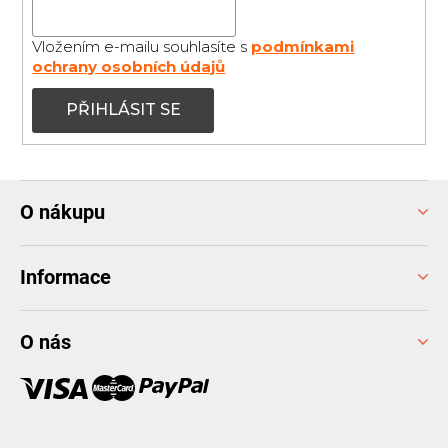
Vložením e-mailu souhlasíte s
podmínkami
ochrany osobních údajů
PŘIHLÁSIT SE
Z
O nákupu
á
p
a
Informace
t
í
O nás