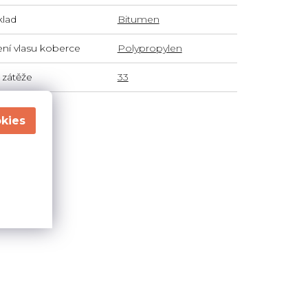
lad
Bitumen
ení vlasu koberce
Polypropylen
 zátěže
33