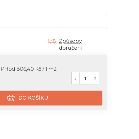
Způsoby
doručení
Měrná cena:
DPH
od 806,40 Kč / 1 m2
DO KOŠÍKU