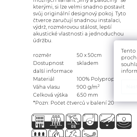
možných variant ,,vlny a pavučiny‘‘ se
kterými, si lze velmi snadno postavit
svůj originální designový pokoj. Tyto
čtverce zaručují snadnou instalaci,
výdrž, rozměrovou stálost, lepší
akustické vlastnosti a jednoduchou
údržbu.
Tento
rozměr
50 x 50cm
proch
Dostupnost
skladem
souhla
infor
další informace
Materiál
100% Polypropylen
2
Nas
Váha vlasu
900 g/m
Celková výška
6.50 mm
*Pozn: Počet čtverců v balení 20