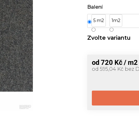
Balení
5 m2
1m2
Zvolte variantu
od
720 Kč
/ m2
od
595,04 Kč
bez 