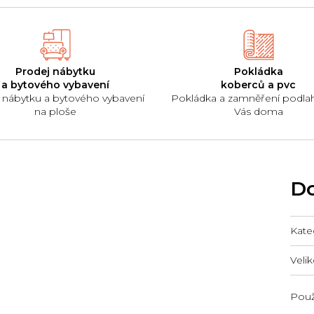
Prodej nábytku
Pokládka
a bytového vybavení
koberců a pvc
 nábytku a bytového vybavení
Pokládka a zamněření podla
na ploše
Vás doma
Do
Kate
Velik
Použi