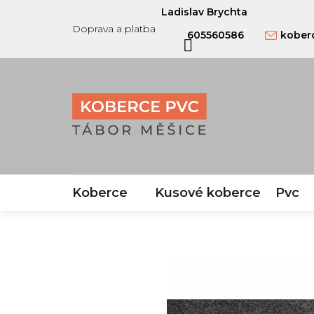
Přejít
Ladislav Brychta
na
Doprava a platba
605560586
kober
obsah
Koberce
Kusové koberce
Pvc