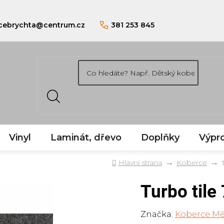
cebrychta
@
centrum.cz
381 253 845
Vinyl
Laminát, dřevo
Doplňky
Výpro
Domů
Koberce
Turbo tile
Značka:
Koberce Mě