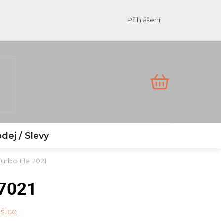
Přihlášení
NÁKUPNÍ
KOŠÍK
dej / Slevy
Turbo tile 7021
 7021
šice