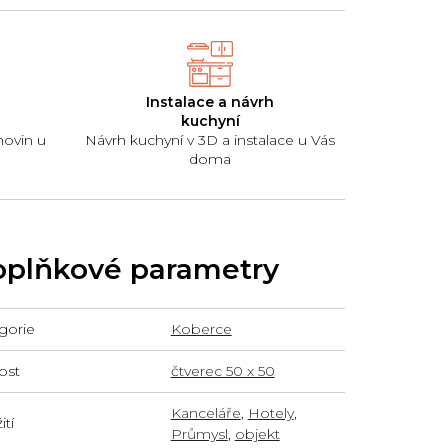
Instalace a návrh
kuchyní
hovin u
Návrh kuchyní v 3D a instalace u Vás
doma
plňkové parametry
gorie
Koberce
ost
čtverec 50 x 50
Kanceláře
,
Hotely
,
tí
Průmysl
,
objekt