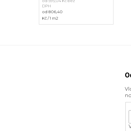
od
595,04 Kč
bez
DPH
Měrná
od 806,40
cena:
Kč / 1 m2
Z
á
p
O
a
Vl
t
no
í