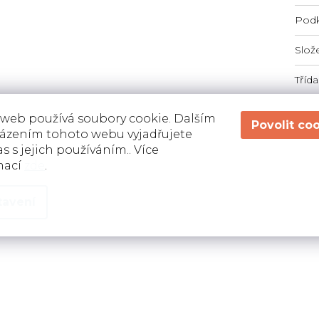
Podk
Slož
Třída
 web používá soubory cookie. Dalším
ázením tohoto webu vyjadřujete
s s jejich používáním.. Více
mací
zde
.
tavení