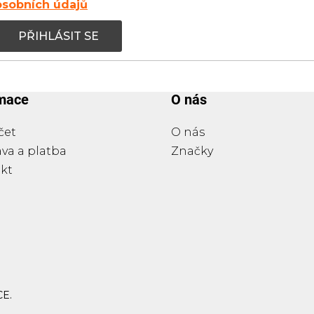
osobních údajů
PŘIHLÁSIT SE
rmace
O nás
čet
O nás
va a platba
Značky
kt
CE
.