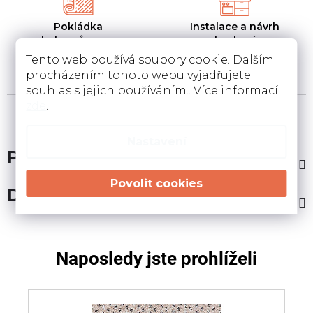
Pokládka
Instalace a návrh
koberců a pvc
kuchyní
Pokládka a zamněření
Návrh kuchyní v 3D a
Tento web používá soubory cookie. Dalším
podlahovin u Vás doma
instalace u Vás doma
procházením tohoto webu vyjadřujete
souhlas s jejich používáním.. Více informací
zde
.
Nastavení
Popis
Diskuze
Naposledy jste prohlíželi