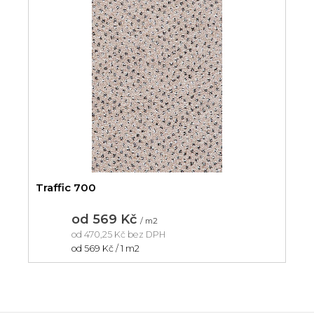
Traffic 700
od
569 Kč
/ m2
od
470,25 Kč
bez DPH
Měrná
od 569 Kč / 1 m2
cena: