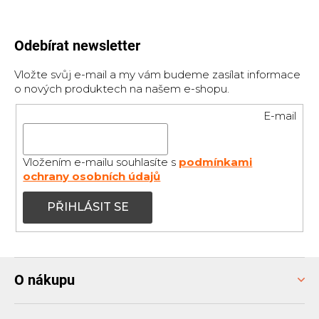
Odebírat newsletter
Vložte svůj e-mail a my vám budeme zasílat informace
o nových produktech na našem e-shopu.
E-mail
Vložením e-mailu souhlasíte s
podmínkami
ochrany osobních údajů
PŘIHLÁSIT SE
Z
O nákupu
á
p