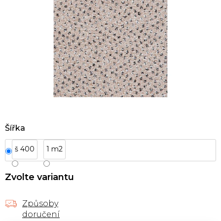
Šířka
š 400
1 m2
Zvolte variantu
Způsoby
doručení