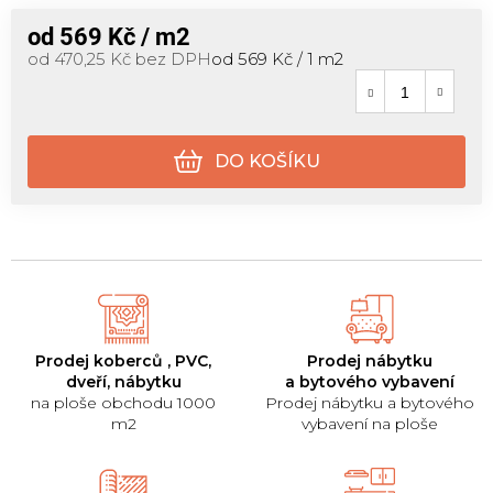
od
569 Kč
/ m2
Měrná cena:
od
470,25 Kč
bez DPH
od 569 Kč / 1 m2
DO KOŠÍKU
Prodej koberců , PVC,
Prodej nábytku
dveří, nábytku
a bytového vybavení
na ploše obchodu 1000
Prodej nábytku a bytového
m2
vybavení na ploše