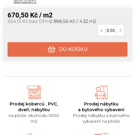
doručení
670,50 Kč
/ m2
Měrná cena:
554,13 Kč bez DPH
2 896,56 Kč / 4.32 m2
DO KOŠÍKU
Prodej koberců , PVC,
Prodej nábytku
dveří, nábytku
a bytového vybavení
na ploše obchodu 1000
Prodej nábytku a bytového
m2
vybavení na ploše