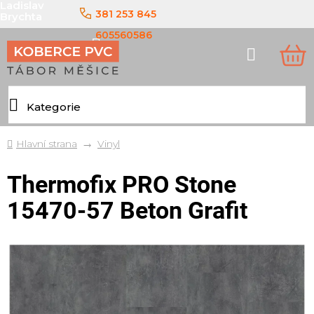
Ladislav
Přejít
381 253 845
Brychta
na
obsah
605560586
Hledat
NÁ
KO
Domů
Vinyl
Thermofix PRO Stone
15470-57 Beton Grafit