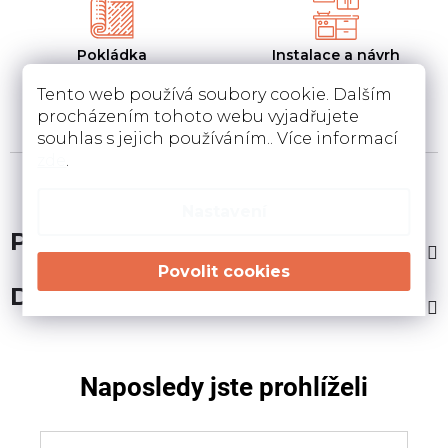
Pokládka
Instalace a návrh
koberců a pvc
kuchyní
Pokládka a zamněření
Návrh kuchyní v 3D a
Tento web používá soubory cookie. Dalším
podlahovin u Vás doma
instalace u Vás doma
procházením tohoto webu vyjadřujete
souhlas s jejich používáním.. Více informací
zde
.
Nastavení
Popis
Diskuze
Naposledy jste prohlíželi