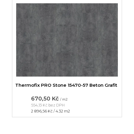
Thermofix PRO Stone 15470-57 Beton Grafit
670,50 Kč
/ m2
554,13 Kč bez DPH
Měrná
2 896,56 Kč / 4.32 m2
cena: