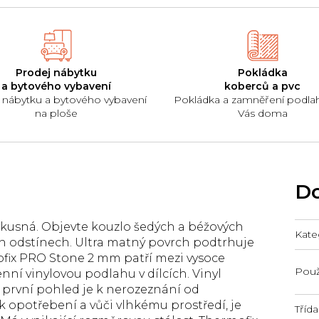
Prodej nábytku
Pokládka
a bytového vybavení
koberců a pvc
 nábytku a bytového vybavení
Pokládka a zamněření podla
na ploše
Vás doma
Do
kusná. Objevte kouzlo šedých a béžových
Kate
ch odstínech. Ultra matný povrch podtrhuje
fix PRO Stone 2 mm patří mezi vysoce
Použi
nní vinylovou podlahu v dílcích. Vinyl
 první pohled je k nerozeznání od
k opotřebení a vůči vlhkému prostředí, je
Třída