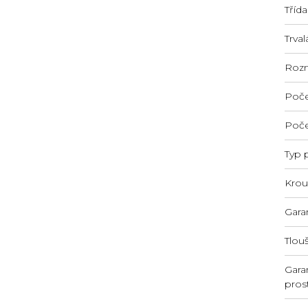
Třída
Trva
Rozm
Počet
Poče
Typ 
Krou
Gara
Tlou
Gara
pros