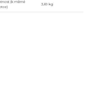
nost (k měrné
3,69 kg
otce)