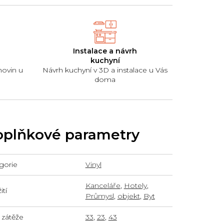
Instalace a návrh
kuchyní
hovin u
Návrh kuchyní v 3D a instalace u Vás
doma
plňkové parametry
gorie
Vinyl
Kanceláře
,
Hotely
,
tí
Průmysl
,
objekt
,
Byt
 zátěže
33
,
23
,
43