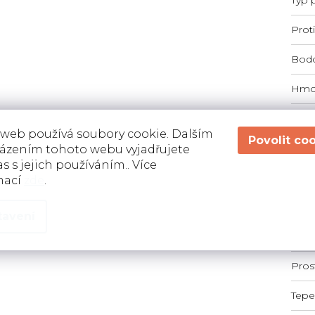
Prot
Bodo
Hmot
Kole
 web používá soubory cookie. Dalším
Kroč
ázením tohoto webu vyjadřujete
s s jejich používáním.. Více
Ploš
mací
zde
.
Celk
tavení
Požá
Pros
Tepe