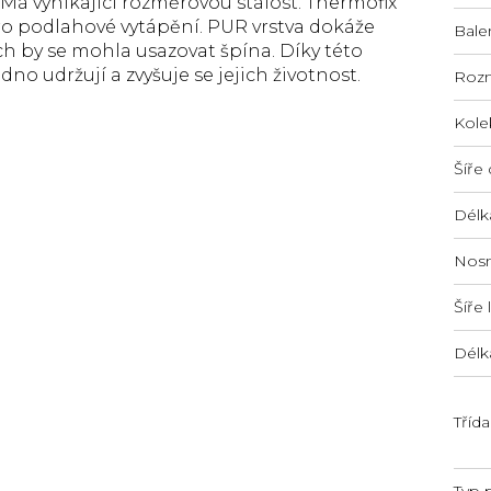
á vynikající rozměrovou stálost. Thermofix
o podlahové vytápění. PUR vrstva dokáže
Bale
ch by se mohla usazovat špína. Díky této
no udržují a zvyšuje se jejich životnost.
Roz
Kole
Šíře 
Délk
Nosn
Šíře
Délk
Třída
Typ 