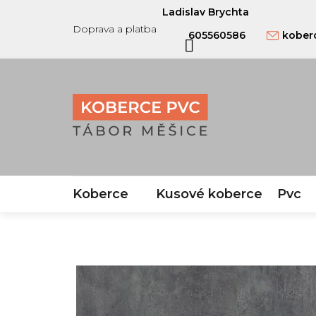
Přejít
Ladislav Brychta
na
Doprava a platba
605560586
kober
obsah
Koberce
Kusové koberce
Pvc