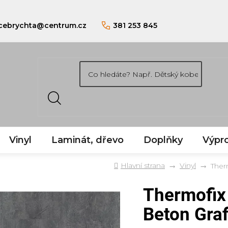
cebrychta
@
centrum.cz
381 253 845
Vinyl
Laminát, dřevo
Doplňky
Výpro
Domů
Vinyl
Ther
Thermofix
Beton Graf