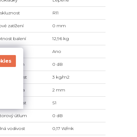
iskluznost
R11
vé zatížení
0 mm
nost balení
12,96 kg
čková židle
Ano
ejový útlum
0 dB
ná hmotnost
3 kg/m2
ová tloušťka
2 mm
rní odolnost
S1
torový útlum
0 dB
lná vodivost
0,17 W/mk