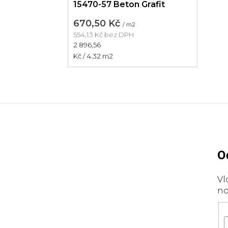
15470-57 Beton Grafit
670,50 Kč
/ m2
554,13 Kč bez DPH
Měrná
2 896,56
cena:
Kč / 4.32 m2
Z
á
p
O
a
Vl
t
no
í