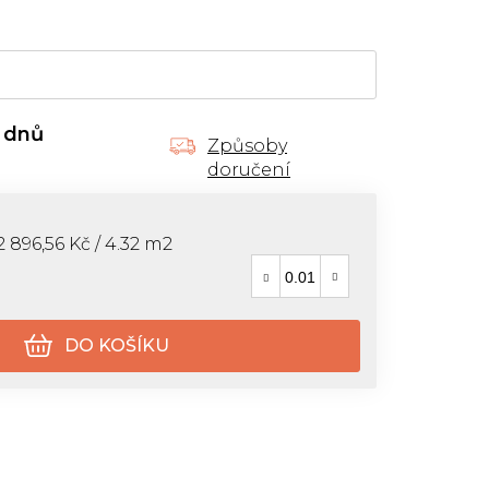
 dnů
Způsoby
doručení
Měrná cena:
2 896,56 Kč / 4.32 m2
DO KOŠÍKU