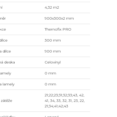
ní
4,32 m2
měr
900x300x2 mm
kce
Thernofix PRO
dílce
300 mm
a dílce
900 mm
á deska
Celovinyl
 lamely
0 mm
a lamely
0 mm
21;22;23;31;32;33;43, 42,
 zátěže
41, 34, 33, 32, 31, 23, 22,
21;34;41;42;43
pokládky
Lepené