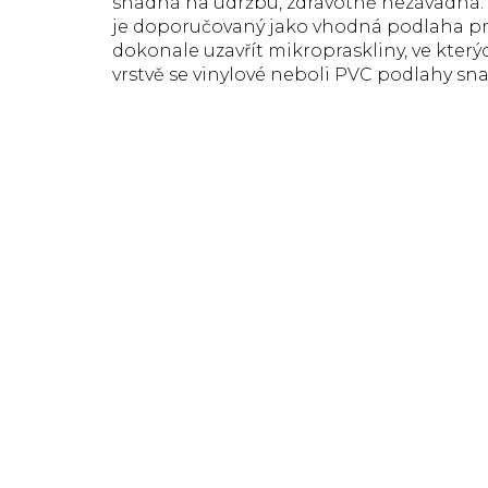
snadná na údržbu, zdravotně nezávadná. M
je doporučovaný jako vhodná podlaha pr
dokonale uzavřít mikropraskliny, ve který
vrstvě se vinylové neboli PVC podlahy snad