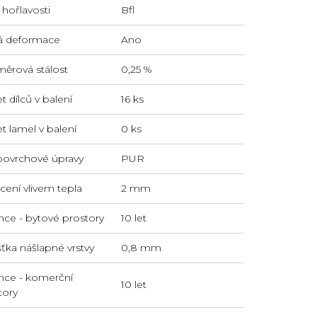
 hořlavosti
Bfl
lá deformace
Ano
ěrová stálost
0,25 %
 dílců v balení
16 ks
t lamel v balení
0 ks
povrchové úpravy
PUR
cení vlivem tepla
2 mm
nce - bytové prostory
10 let
šťka nášlapné vrstvy
0,8 mm
nce - komerční
10 let
tory