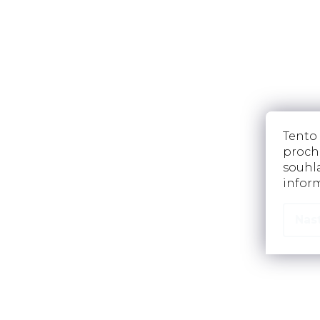
Tento
proch
souhla
infor
Nas