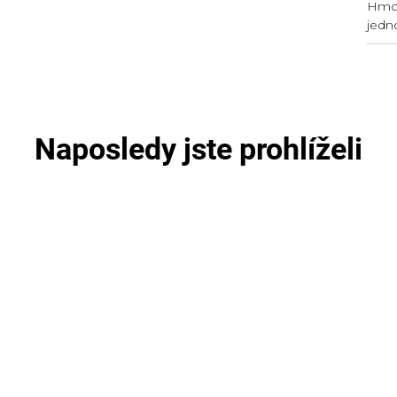
Hmot
jedn
Naposledy jste prohlíželi