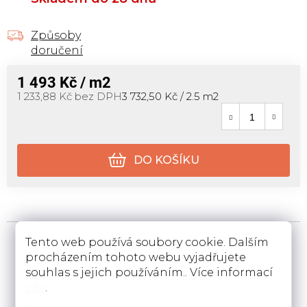
Způsoby
doručení
1 493 Kč
/ m2
Měrná cena:
1 233,88 Kč bez DPH
3 732,50 Kč / 2.5 m2
DO KOŠÍKU
Tento web používá soubory cookie. Dalším
procházením tohoto webu vyjadřujete
souhlas s jejich používáním.. Více informací
Prodej koberců , PVC,
Prodej nábytku
zde
.
dveří, nábytku
a bytového vybavení