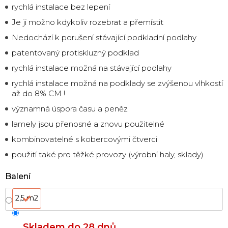
rychlá instalace bez lepení
Je ji možno kdykoliv rozebrat a přemístit
Nedochází k porušení stávající podkladní podlahy
patentovaný protiskluzný podklad
rychlá instalace možná na stávající podlahy
rychlá instalace možná na podklady se zvýšenou vlhkostí
až do 8% CM !
významná úspora času a peněz
lamely jsou přenosné a znovu použitelné
kombinovatelné s kobercovými čtverci
použití také pro těžké provozy (výrobní haly, sklady)
Balení
2,5 m2
Skladem do 28 dnů