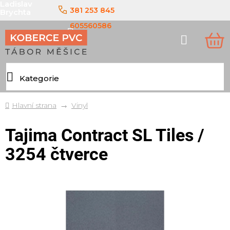
Ladislav
Přejít
381 253 845
Brychta
na
obsah
605560586
Hledat
NÁ
KO
Domů
Vinyl
Tajima Contract SL Tiles /
3254 čtverce