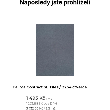
Naposledy jste prohlíželi
Tajima Contract SL Tiles / 3254 čtverce
1 493 Kč
/ m2
1 233,88 Kč bez DPH
Měrná
3 732,50 Kč / 2.5 m2