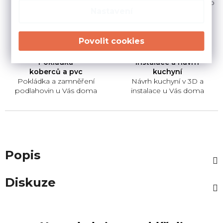
na ploše obchodu 1000
Prodej nábytku a bytového
Nastavení
m2
vybavení na ploše
Pokládka
Instalace a návrh
koberců a pvc
kuchyní
Pokládka a zamněření
Návrh kuchyní v 3D a
podlahovin u Vás doma
instalace u Vás doma
Popis
Diskuze