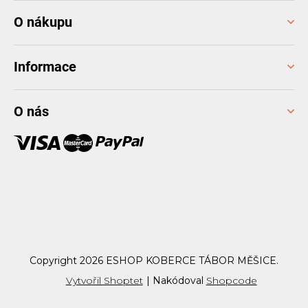
Z
O nákupu
á
p
a
Informace
t
í
O nás
Copyright 2026
ESHOP KOBERCE TÁBOR MĚŠICE
.
Vytvořil Shoptet
|
Nakódoval
Shopcode