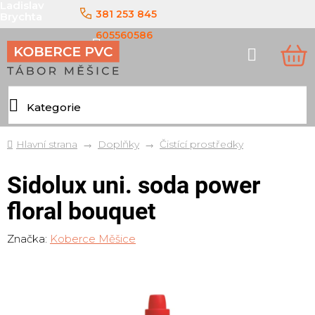
Ladislav
Přejít
381 253 845
Brychta
na
obsah
605560586
Hledat
NÁ
KO
Domů
Doplňky
Čistící prostředky
Sidolux uni. soda power
floral bouquet
Značka:
Koberce Měšice