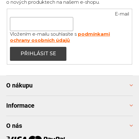
o nových produktech na našem e-shopu.
E-mail
Vložením e-mailu souhlasíte s
podmínkami
ochrany osobních údajů
PŘIHLÁSIT SE
Z
O nákupu
á
p
a
Informace
t
í
O nás