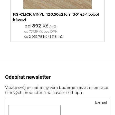
RS-CLICK VINYL, 120,50x21cm 30145-1 topol
kávoví
od
892 Kč
/ m2
od
737,19 Kč
bez DPH
Měrná
od 2 053,78 Kč / 1.518 m2
cena:
Odebírat newsletter
Vložte svůj e-mail a my vám budeme zasílat informace
o nových produktech na našem e-shopu.
E-mail