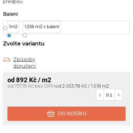
předpisu.
Balení
1m2
1,518 m2 v balení
Zvolte variantu
Způsoby
doručení
od
892 Kč
/ m2
Měrná cena:
od
737,19 Kč
bez DPH
od 2 053,78 Kč / 1.518 m2
DO KOŠÍKU