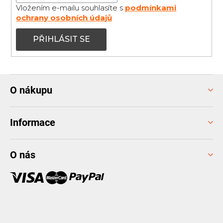
Vložením e-mailu souhlasíte s
podmínkami
ochrany osobních údajů
PŘIHLÁSIT SE
Z
O nákupu
á
p
a
Informace
t
í
O nás