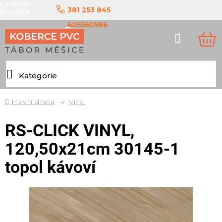
Ladislav
Přejít
381 253 845
Brychta
na
obsah
605560586
Hledat
NÁ
KO
Domů
Vinyl
RS-CLICK VINYL,
120,50x21cm 30145-1
topol kávoví