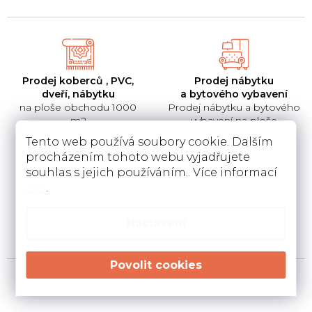
Prodej koberců , PVC,
Prodej nábytku
dveří, nábytku
a bytového vybavení
na ploše obchodu 1000
Prodej nábytku a bytového
m2
vybavení na ploše
Tento web používá soubory cookie. Dalším
procházením tohoto webu vyjadřujete
souhlas s jejich používáním.. Více informací
zde
.
Pokládka
Instalace a návrh
koberců a pvc
kuchyní
Pokládka a zamněření
Návrh kuchyní v 3D a
Nastavení
podlahovin u Vás doma
instalace u Vás doma