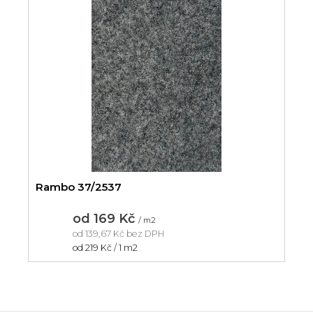
Rambo 37/2537
od
169 Kč
/ m2
od
139,67 Kč
bez DPH
Měrná
od 219 Kč / 1 m2
cena: