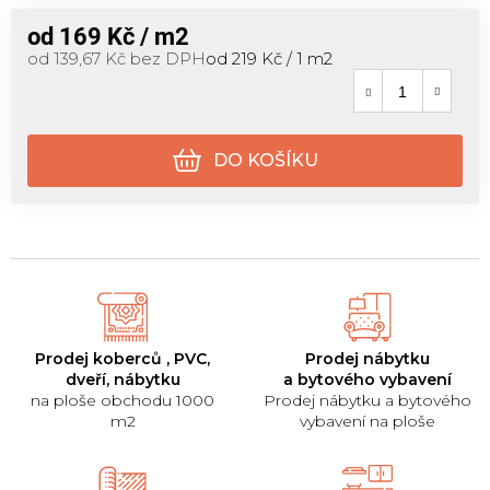
od
169 Kč
/ m2
Měrná cena:
od
139,67 Kč
bez DPH
od 219 Kč / 1 m2
DO KOŠÍKU
Prodej koberců , PVC,
Prodej nábytku
dveří, nábytku
a bytového vybavení
na ploše obchodu 1000
Prodej nábytku a bytového
m2
vybavení na ploše