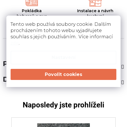
Pokládka
Instalace a návrh
koberců a pvc
kuchyní
Pokládka a zamněření
Návrh kuchyní v 3D a
Tento web používá soubory cookie. Dalším
podlahovin u Vás doma
instalace u Vás doma
procházením tohoto webu vyjadřujete
souhlas s jejich používáním.. Více informací
zde
.
Nastavení
Popis
Diskuze
Naposledy jste prohlíželi