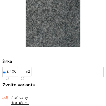
Šířka
š 400
1 m2
Zvolte variantu
Způsoby
doručení