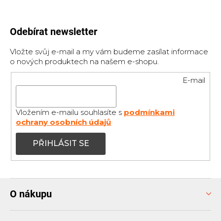
Odebírat newsletter
Vložte svůj e-mail a my vám budeme zasílat informace
o nových produktech na našem e-shopu.
E-mail
Vložením e-mailu souhlasíte s
podmínkami
ochrany osobních údajů
PŘIHLÁSIT SE
Z
O nákupu
á
p