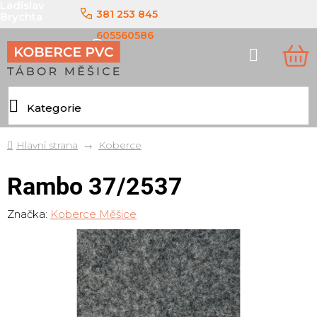
Ladislav
Přejít
381 253 845
Brychta
na
obsah
605560586
Hledat
NÁ
KO
Domů
Koberce
Rambo 37/2537
Značka:
Koberce Měšice