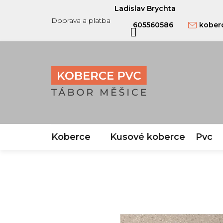
Přejít
Ladislav Brychta
na
Doprava a platba
605560586
kober
obsah
Koberce
Kusové koberce
Pvc