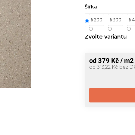
Šířka
š 200
š 300
š 
Zvolte variantu
od
379 Kč
/ m2
od
313,22 Kč
bez D