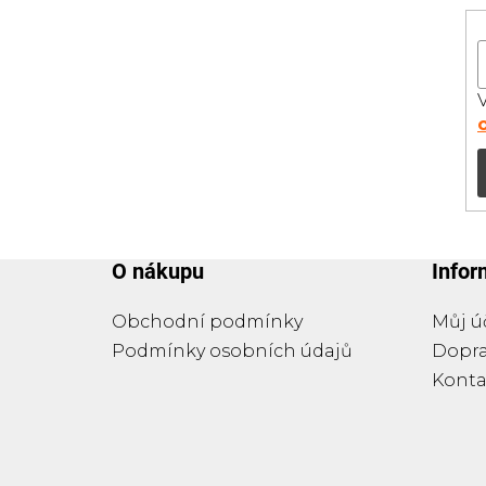
í
O nákupu
Info
Obchodní podmínky
Můj ú
Podmínky osobních údajů
Dopra
Konta