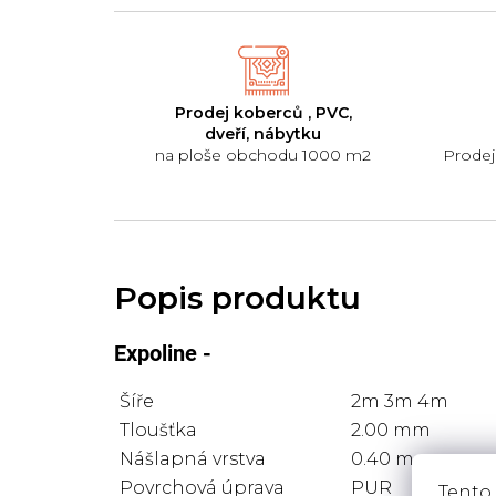
Prodej koberců , PVC,
dveří, nábytku
na ploše obchodu 1000 m2
Prodej
Expoline -
Šíře
2m 3m
4m
Tloušťka
2.00 mm
Nášlapná vrstva
0.40 mm
Povrchová úprava
PUR
Tento