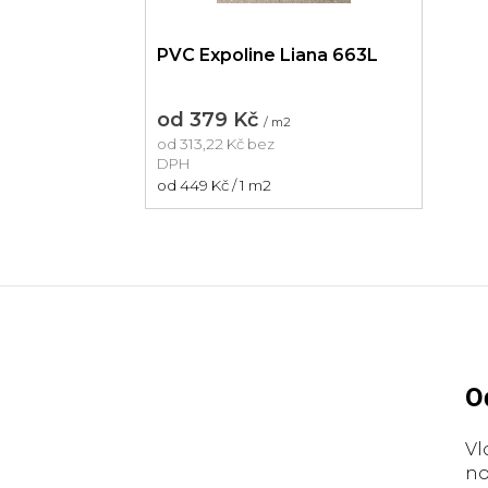
PVC Expoline Liana 663L
od
379 Kč
/ m2
od
313,22 Kč
bez
DPH
Měrná
od 449 Kč / 1 m2
cena:
Z
á
p
O
a
Vl
t
no