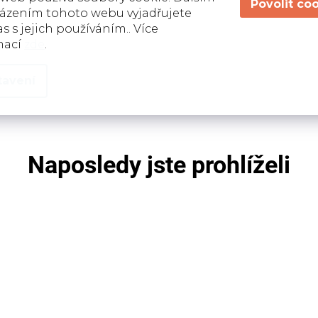
ázením tohoto webu vyjadřujete
Třída
s s jejich používáním.. Více
mací
zde
.
tavení
Naposledy jste prohlíželi