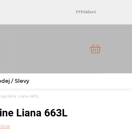
Přihlášení
NÁKUPNÍ
KOŠÍK
dej / Slevy
xpoline Liana 663L
ine Liana 663L
šice