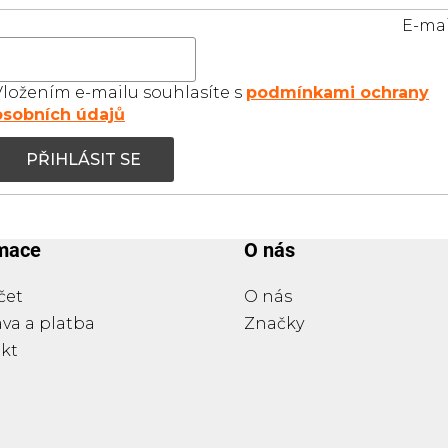
E-mai
Vložením e-mailu souhlasíte s
podmínkami ochrany
osobních údajů
PŘIHLÁSIT SE
rmace
O nás
čet
O nás
va a platba
Značky
kt