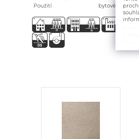
proch
Použití
bytové
souhla
infor
Nas