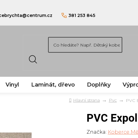
cebrychta
@
centrum.cz
381 253 845
Vinyl
Laminát, dřevo
Doplňky
Výpro
Domů
Pvc
PVC E
PVC Expol
Značka:
Koberce Mě