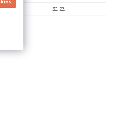
 zátěže
32
,
23