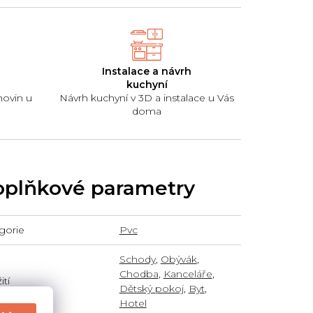
Instalace a návrh
kuchyní
hovin u
Návrh kuchyní v 3D a instalace u Vás
doma
plňkové parametry
gorie
Pvc
Schody
,
Obývák
,
Chodba
,
Kanceláře
,
tí
Dětský pokoj
,
Byt
,
Hotel