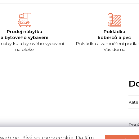
Prodej nábytku
Pokládka
a bytového vybavení
koberců a pvc
 nábytku a bytového vybavení
Pokládka a zamněření podla
na ploše
Vás doma
Do
Kate
Použi
 web používá soubory cookie. Dalším