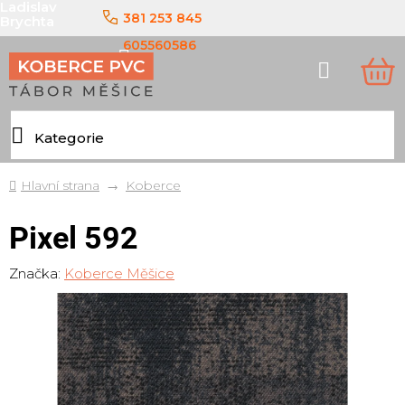
Ladislav
Přejít
381 253 845
Brychta
na
obsah
605560586
Hledat
NÁ
KO
Domů
Koberce
Pixel 592
Značka:
Koberce Měšice