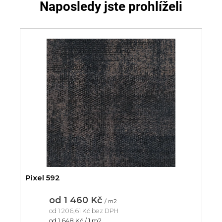
Naposledy jste prohlíželi
Pixel 592
od
1 460 Kč
/ m2
od
1 206,61 Kč
bez DPH
Měrná
od 1 648 Kč / 1 m2