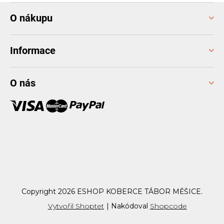
Z
O nákupu
á
p
a
Informace
t
í
O nás
Copyright 2026
ESHOP KOBERCE TÁBOR MĚŠICE
.
Vytvořil Shoptet
|
Nakódoval
Shopcode