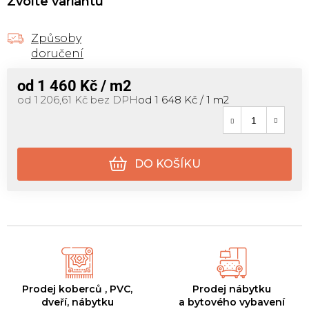
Zvolte variantu
Způsoby
doručení
od
1 460 Kč
/ m2
Měrná cena:
od
1 206,61 Kč
bez DPH
od 1 648 Kč / 1 m2
DO KOŠÍKU
Prodej koberců , PVC,
Prodej nábytku
dveří, nábytku
a bytového vybavení