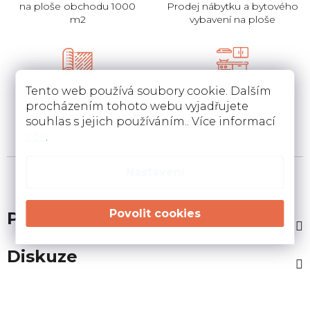
na ploše obchodu 1000
Prodej nábytku a bytového
m2
vybavení na ploše
Pokládka
Instalace a návrh
Tento web používá soubory cookie. Dalším
koberců a pvc
kuchyní
procházením tohoto webu vyjadřujete
Pokládka a zamněření
Návrh kuchyní v 3D a
souhlas s jejich používáním.. Více informací
podlahovin u Vás doma
instalace u Vás doma
zde
.
Nastavení
Popis
Diskuze