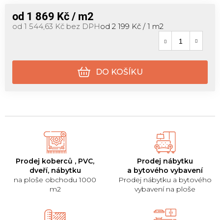
od
1 869 Kč
/ m2
Měrná cena:
od
1 544,63 Kč
bez DPH
od 2 199 Kč / 1 m2
DO KOŠÍKU
Prodej koberců , PVC,
Prodej nábytku
dveří, nábytku
a bytového vybavení
na ploše obchodu 1000
Prodej nábytku a bytového
m2
vybavení na ploše