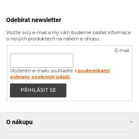
Odebírat newsletter
Vložte svůj e-mail a my vám budeme zasílat informace
o nových produktech na našem e-shopu.
E-mail
Vložením e-mailu souhlasíte s
podmínkami
ochrany osobních údajů
PŘIHLÁSIT SE
Z
O nákupu
á
p