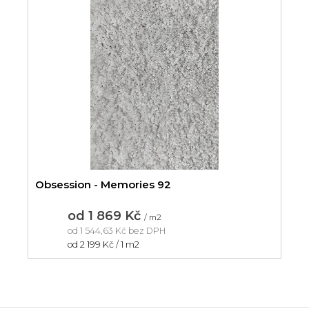
Obsession - Memories 92
od
1 869 Kč
/ m2
od
1 544,63 Kč
bez DPH
Měrná
od 2 199 Kč / 1 m2
cena: