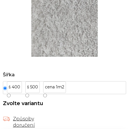
Šířka
š 400
š 500
cena 1m2
Zvolte variantu
Způsoby
doručení