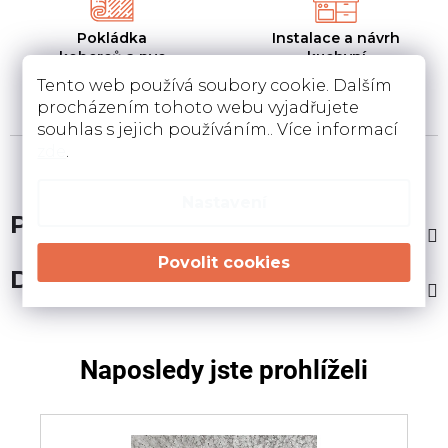
Pokládka
Instalace a návrh
koberců a pvc
kuchyní
Pokládka a zamněření
Návrh kuchyní v 3D a
Tento web používá soubory cookie. Dalším
podlahovin u Vás doma
instalace u Vás doma
procházením tohoto webu vyjadřujete
souhlas s jejich používáním.. Více informací
zde
.
Nastavení
Popis
Diskuze
Naposledy jste prohlíželi