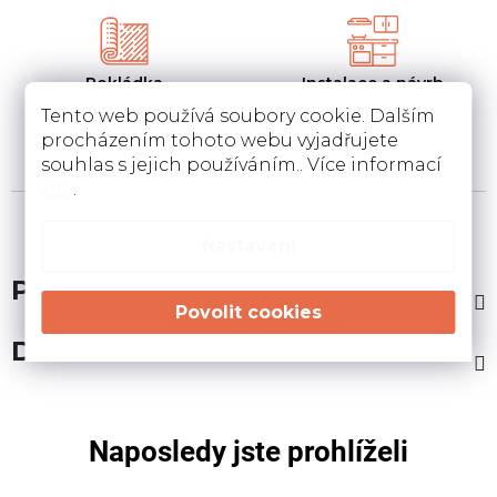
Pokládka
Instalace a návrh
koberců a pvc
kuchyní
Tento web používá soubory cookie. Dalším
Pokládka a zamněření
Návrh kuchyní v 3D a
procházením tohoto webu vyjadřujete
podlahovin u Vás doma
instalace u Vás doma
souhlas s jejich používáním.. Více informací
zde
.
Nastavení
Popis
Diskuze
Naposledy jste prohlíželi