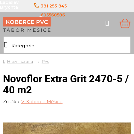
Ladislav
Přejít
381 253 845
Brychta
na
obsah
605560586
Hledat
NÁ
KO
Domů
Pvc
Novoflor Extra Grit 2470-5 /
40 m2
Značka:
V-Koberce Měšice