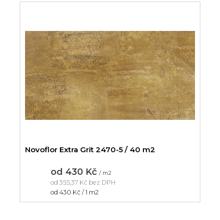
Novoflor Extra Grit 2470-5 / 40 m2
od
430 Kč
/ m2
od
355,37 Kč
bez DPH
Měrná
od 430 Kč / 1 m2
cena: