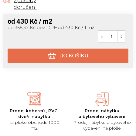
Způsoby
doručení
od
430 Kč
/ m2
Měrná cena:
od
355,37 Kč
bez DPH
od 430 Kč / 1 m2
DO KOŠÍKU
Prodej koberců , PVC,
Prodej nábytku
dveří, nábytku
a bytového vybavení
na ploše obchodu 1000
Prodej nábytku a bytového
m2
vybavení na ploše