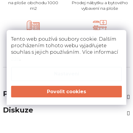
na ploše obchodu 1000
Prodej nábytku a bytového
m2
vybavení na ploše
Pokládka
Instalace a návrh
Tento web používá soubory cookie. Dalším
koberců a pvc
kuchyní
procházením tohoto webu vyjadřujete
Pokládka a zamněření
Návrh kuchyní v 3D a
souhlas s jejich používáním.. Více informací
podlahovin u Vás doma
instalace u Vás doma
zde
.
Nastavení
Popis
Diskuze