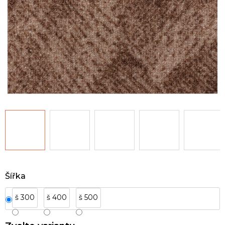
Šířka
š 300
š 400
š 500