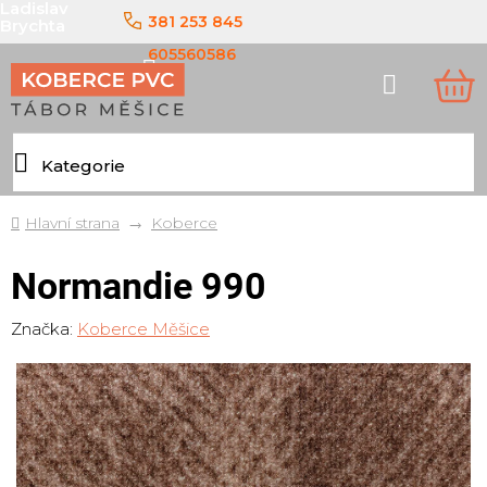
Ladislav
Přejít
381 253 845
Brychta
na
obsah
605560586
Hledat
NÁ
KO
Domů
Koberce
Normandie 990
Značka:
Koberce Měšice