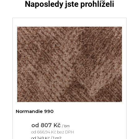
Naposledy jste prohlíželi
Normandie 990
od
807 Kč
/ bm
od
666,94 Kč
bez DPH
Měrná
od 249 Kč / 1 m2