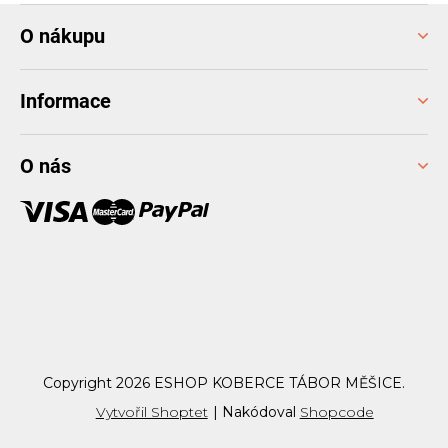
Z
O nákupu
á
p
a
Informace
t
í
O nás
Copyright 2026
ESHOP KOBERCE TÁBOR MĚŠICE
.
Vytvořil Shoptet
|
Nakódoval
Shopcode