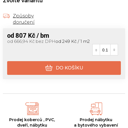
Zvolte variantu
Způsoby
doručení
od
807 Kč
/ bm
Měrná cena:
od
666,94 Kč
bez DPH
od 249 Kč / 1 m2
DO KOŠÍKU
Prodej koberců , PVC,
Prodej nábytku
dveří, nábytku
a bytového vybavení