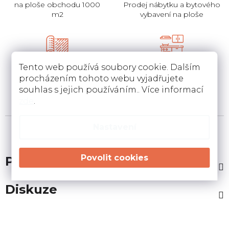
na ploše obchodu 1000
Prodej nábytku a bytového
m2
vybavení na ploše
Pokládka
Instalace a návrh
Tento web používá soubory cookie. Dalším
koberců a pvc
kuchyní
procházením tohoto webu vyjadřujete
Pokládka a zamněření
Návrh kuchyní v 3D a
souhlas s jejich používáním.. Více informací
podlahovin u Vás doma
instalace u Vás doma
zde
.
Nastavení
Popis
Diskuze