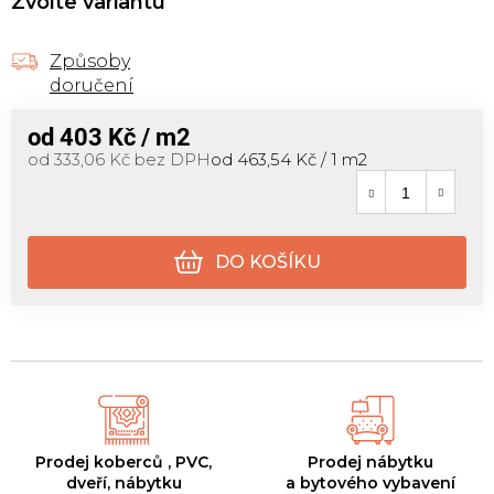
Zvolte variantu
Způsoby
doručení
od
403 Kč
/ m2
Měrná cena:
od
333,06 Kč
bez DPH
od 463,54 Kč / 1 m2
DO KOŠÍKU
Prodej koberců , PVC,
Prodej nábytku
dveří, nábytku
a bytového vybavení