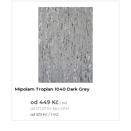
Mipolam Troplan 1040 Dark Grey
od
449 Kč
/ m2
od
371,07 Kč
bez DPH
Měrná
od 529 Kč / 1 m2
cena: