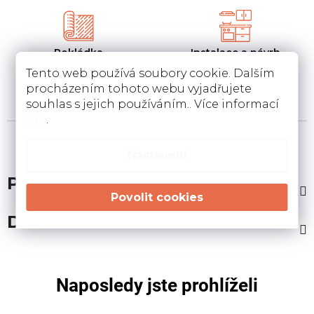
Pokládka
Instalace a návrh
koberců a pvc
kuchyní
Tento web používá soubory cookie. Dalším
Pokládka a zamněření
Návrh kuchyní v 3D a
procházením tohoto webu vyjadřujete
podlahovin u Vás doma
instalace u Vás doma
souhlas s jejich používáním.. Více informací
zde
.
Nastavení
Popis
Diskuze
Naposledy jste prohlíželi