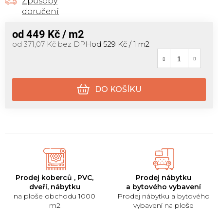
Způsoby
doručení
od
449 Kč
/ m2
Měrná cena:
od
371,07 Kč
bez DPH
od 529 Kč / 1 m2
DO KOŠÍKU
Prodej koberců , PVC,
Prodej nábytku
dveří, nábytku
a bytového vybavení
na ploše obchodu 1000
Prodej nábytku a bytového
m2
vybavení na ploše