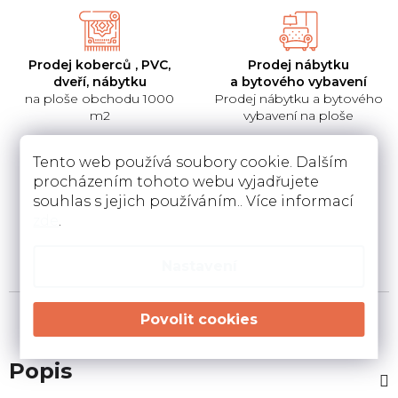
Prodej koberců , PVC,
Prodej nábytku
dveří, nábytku
a bytového vybavení
na ploše obchodu 1000
Prodej nábytku a bytového
m2
vybavení na ploše
Tento web používá soubory cookie. Dalším
procházením tohoto webu vyjadřujete
souhlas s jejich používáním.. Více informací
Pokládka
Instalace a návrh
zde
.
koberců a pvc
kuchyní
Pokládka a zamněření
Návrh kuchyní v 3D a
podlahovin u Vás doma
instalace u Vás doma
Nastavení
Popis