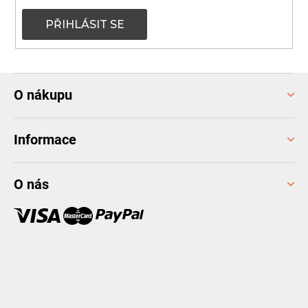
PŘIHLÁSIT SE
Z
O nákupu
á
p
a
Informace
t
í
O nás