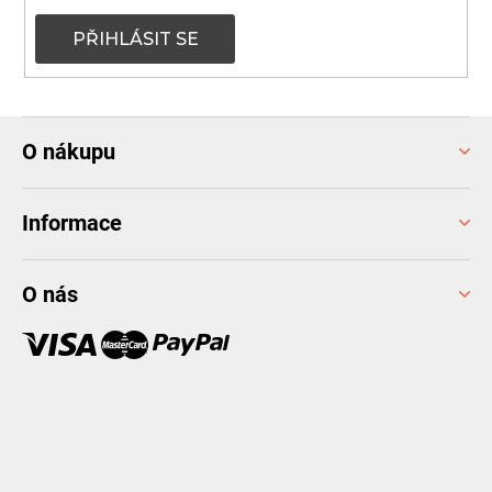
PŘIHLÁSIT SE
Z
O nákupu
á
p
a
Informace
t
í
O nás