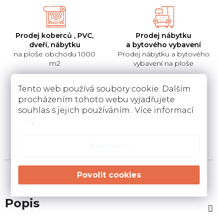
Prodej koberců , PVC,
Prodej nábytku
dveří, nábytku
a bytového vybavení
na ploše obchodu 1000
Prodej nábytku a bytového
m2
vybavení na ploše
Tento web používá soubory cookie. Dalším
procházením tohoto webu vyjadřujete
souhlas s jejich používáním.. Více informací
Pokládka
Instalace a návrh
zde
.
koberců a pvc
kuchyní
Pokládka a zamněření
Návrh kuchyní v 3D a
podlahovin u Vás doma
instalace u Vás doma
Nastavení
Popis