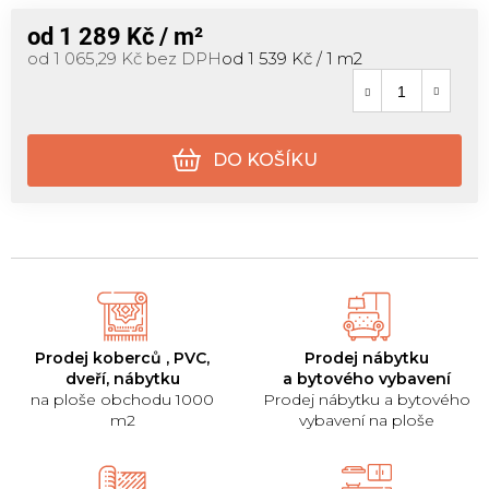
od
1 289 Kč
/ m²
Měrná cena:
od
1 065,29 Kč
bez DPH
od 1 539 Kč / 1 m2
DO KOŠÍKU
Prodej koberců , PVC,
Prodej nábytku
dveří, nábytku
a bytového vybavení
na ploše obchodu 1000
Prodej nábytku a bytového
m2
vybavení na ploše