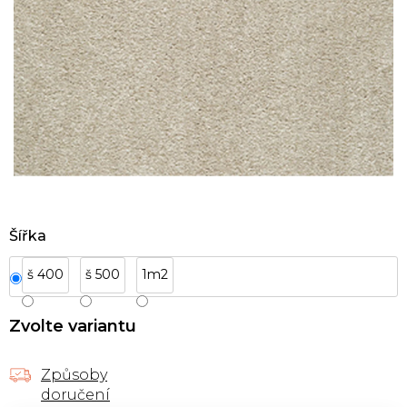
Šířka
š 400
š 500
1m2
Zvolte variantu
Způsoby
doručení