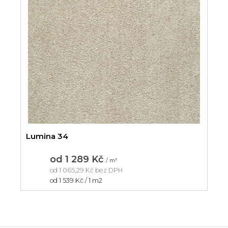
Lumina 34
od
1 289 Kč
/ m²
od
1 065,29 Kč
bez DPH
Měrná
od 1 539 Kč / 1 m2
cena: