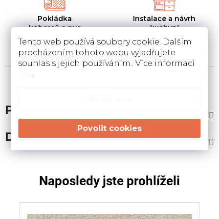
Pokládka
Instalace a návrh
koberců a pvc
kuchyní
Pokládka a zamněření
Návrh kuchyní v 3D a
Tento web používá soubory cookie. Dalším
podlahovin u Vás doma
instalace u Vás doma
procházením tohoto webu vyjadřujete
souhlas s jejich používáním.. Více informací
zde
.
Nastavení
Popis
Diskuze
Naposledy jste prohlíželi