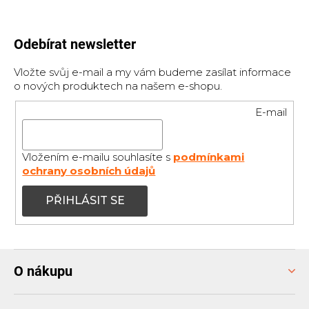
Odebírat newsletter
Vložte svůj e-mail a my vám budeme zasílat informace
o nových produktech na našem e-shopu.
E-mail
Vložením e-mailu souhlasíte s
podmínkami
ochrany osobních údajů
PŘIHLÁSIT SE
Z
O nákupu
á
p