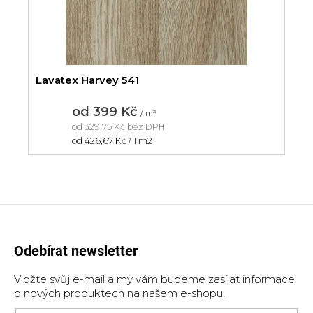
Lavatex Harvey 541
od
399 Kč
/ m²
od
329,75 Kč
bez DPH
Měrná
od 426,67 Kč / 1 m2
cena:
Odebírat newsletter
Vložte svůj e-mail a my vám budeme zasílat informace
o nových produktech na našem e-shopu.