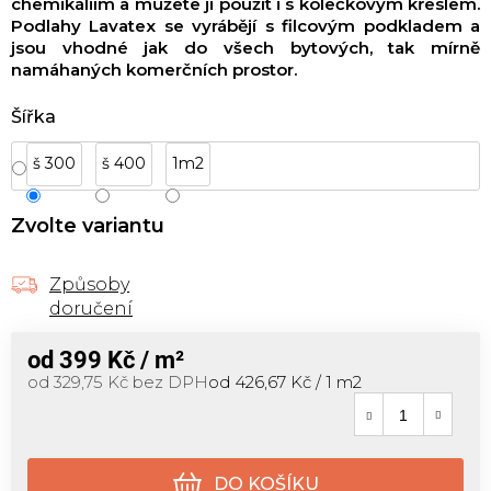
chemikáliím a můžete ji použít i s kolečkovým křeslem.
Podlahy Lavatex se vyrábějí s filcovým podkladem a
jsou vhodné jak do všech bytových, tak mírně
namáhaných komerčních prostor.
Šířka
š 300
š 400
1m2
Zvolte variantu
Způsoby
doručení
od
399 Kč
/ m²
Měrná cena:
od
329,75 Kč
bez DPH
od 426,67 Kč / 1 m2
DO KOŠÍKU