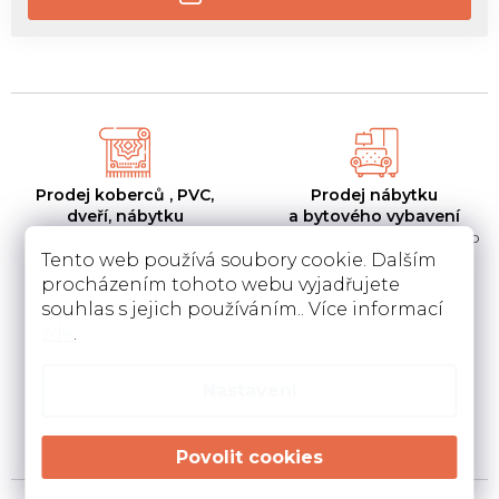
Prodej koberců , PVC,
Prodej nábytku
dveří, nábytku
a bytového vybavení
na ploše obchodu 1000
Prodej nábytku a bytového
m2
vybavení na ploše
Tento web používá soubory cookie. Dalším
procházením tohoto webu vyjadřujete
souhlas s jejich používáním.. Více informací
zde
.
Pokládka
Instalace a návrh
Nastavení
koberců a pvc
kuchyní
Pokládka a zamněření
Návrh kuchyní v 3D a
podlahovin u Vás doma
instalace u Vás doma