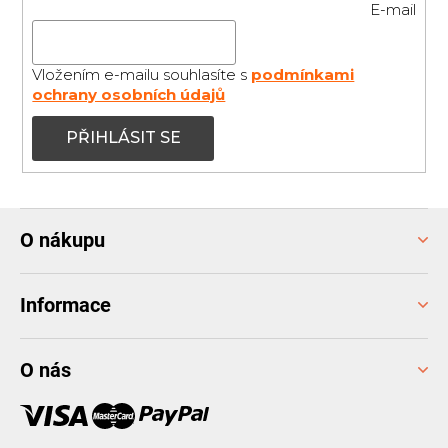
E-mail
Vložením e-mailu souhlasíte s
podmínkami
ochrany osobních údajů
PŘIHLÁSIT SE
Z
O nákupu
á
p
a
Informace
t
í
O nás