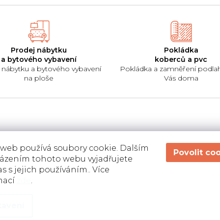
Prodej nábytku
Pokládka
a bytového vybavení
koberců a pvc
 nábytku a bytového vybavení
Pokládka a zamněření podla
na ploše
Vás doma
 web používá soubory cookie. Dalším
ázením tohoto webu vyjadřujete
s s jejich používáním.. Více
mací
zde
.
tavení
Naposledy jste prohlíželi