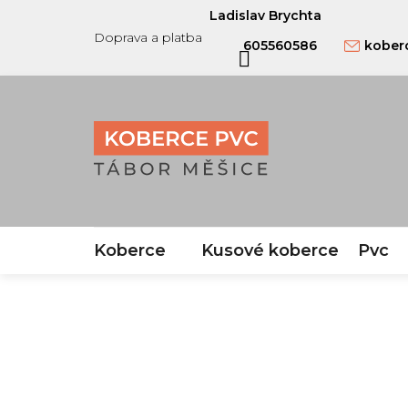
Přejít
Ladislav Brychta
na
Doprava a platba
605560586
kober
obsah
Koberce
Kusové koberce
Pvc