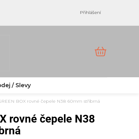
Přihlášení
NÁKUPNÍ
KOŠÍK
dej / Slevy
GREEN BOX rovné čepele N38 60mm stříbrná
 rovné čepele N38
brná