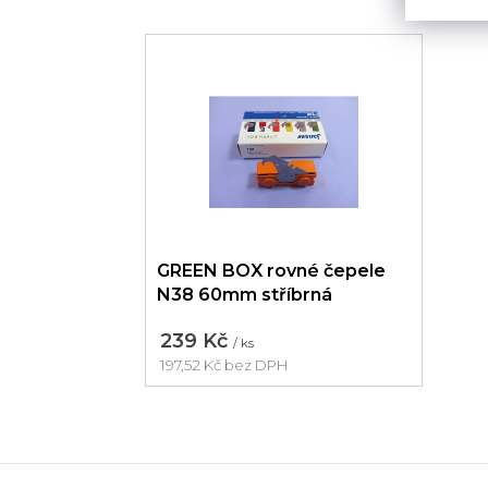
GREEN BOX rovné čepele
N38 60mm stříbrná
239 Kč
/ ks
197,52 Kč bez DPH
Měrná
cena:
Z