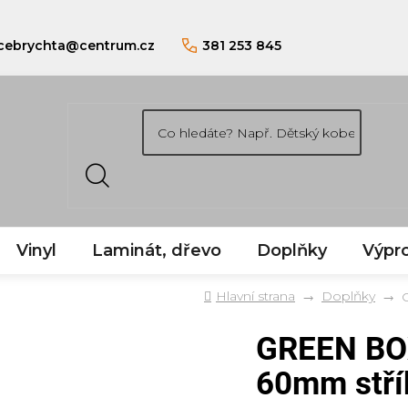
cebrychta
@
centrum.cz
381 253 845
Vinyl
Laminát, dřevo
Doplňky
Výpro
Domů
Doplňky
GREEN BOX
60mm stří