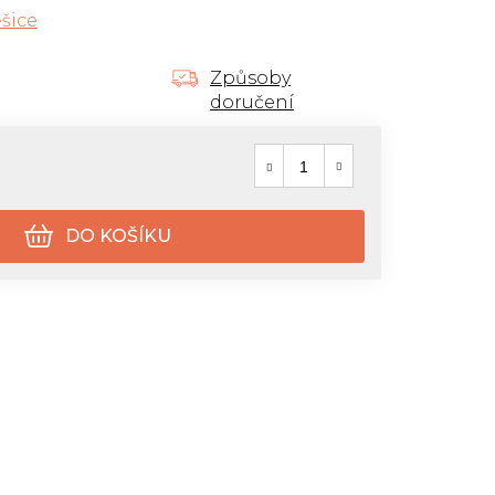
šice
Způsoby
doručení
Měrná cena:
DO KOŠÍKU