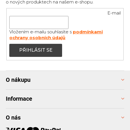
o nových produktech na našem e-shopu.
E-mail
Vložením e-mailu souhlasíte s
podmínkami
ochrany osobních údajů
PŘIHLÁSIT SE
Z
O nákupu
á
p
a
Informace
t
í
O nás