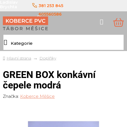
Ladislav
Přejít
381 253 845
Brychta
na
obsah
605560586
Hledat
NÁ
KO
Domů
Doplňky
GREEN BOX konkávní
čepele modrá
Značka:
Koberce Měšice