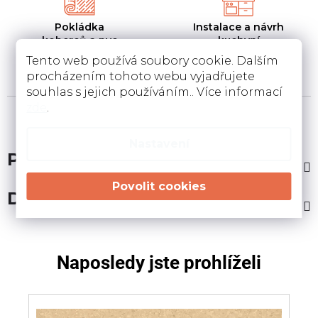
Pokládka
Instalace a návrh
koberců a pvc
kuchyní
Pokládka a zamněření
Návrh kuchyní v 3D a
Tento web používá soubory cookie. Dalším
podlahovin u Vás doma
instalace u Vás doma
procházením tohoto webu vyjadřujete
souhlas s jejich používáním.. Více informací
zde
.
Nastavení
Popis
Diskuze
Naposledy jste prohlíželi