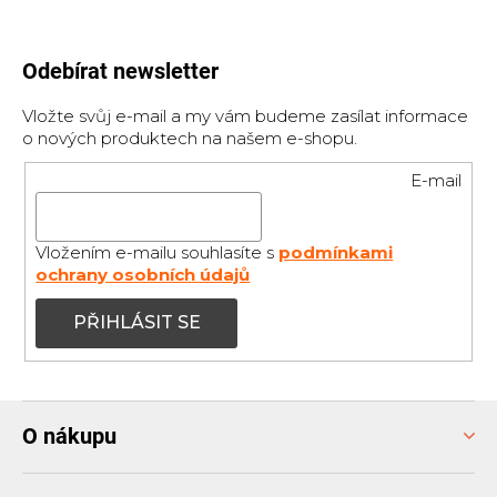
Odebírat newsletter
Vložte svůj e-mail a my vám budeme zasílat informace
o nových produktech na našem e-shopu.
E-mail
Vložením e-mailu souhlasíte s
podmínkami
ochrany osobních údajů
PŘIHLÁSIT SE
Z
O nákupu
á
p