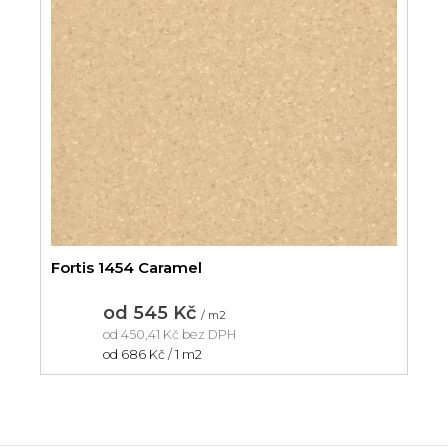
Fortis 1454 Caramel
od
545 Kč
/ m2
od
450,41 Kč
bez DPH
Měrná
od 686 Kč / 1 m2
cena: