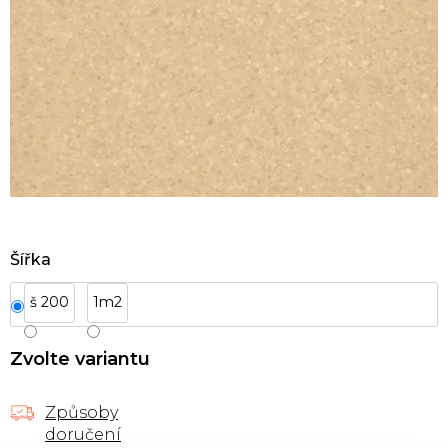
Šířka
š 200
1m2
Zvolte variantu
Způsoby
doručení