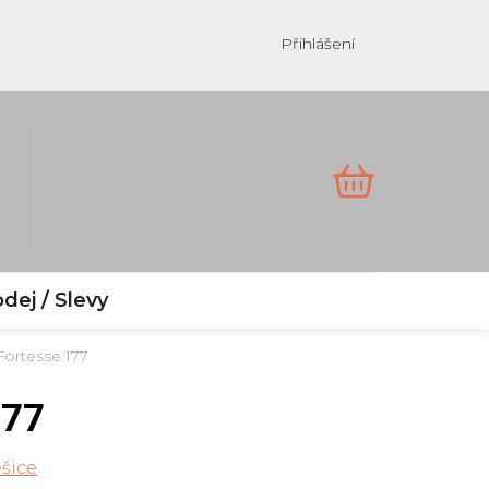
Přihlášení
NÁKUPNÍ
KOŠÍK
dej / Slevy
Fortesse 177
177
šice