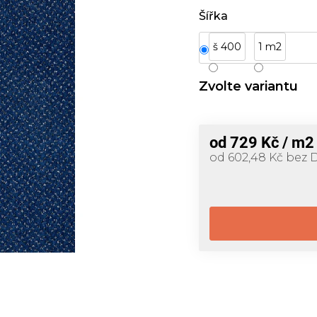
Šířka
š 400
1 m2
Zvolte variantu
od
729 Kč
/ m2
od
602,48 Kč
bez 