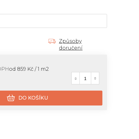
Způsoby
doručení
Měrná cena:
DPH
od 859 Kč / 1 m2
DO KOŠÍKU