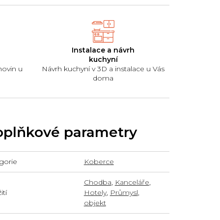
Instalace a návrh
kuchyní
hovin u
Návrh kuchyní v 3D a instalace u Vás
doma
plňkové parametry
gorie
Koberce
Chodba
,
Kanceláře
,
tí
Hotely
,
Průmysl
,
objekt