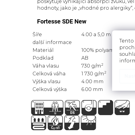
poskytuje vynikající absorpci zvuku, v
hodnoty, jako je „vhodné pro alergiky“,
Fortesse SDE New
Šíře
4.00 a 5,0 m
Tento
další informace
proch
Materiál
100% polyamid
souhla
Podklad
AB
infor
2
Váha vlasu
730 g/m
2
Celková váha
1 730 g/m
Nas
Výška vlasu
4.00 mm
Celková výška
6.00 mm