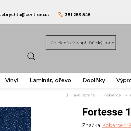
cebrychta
@
centrum.cz
381 253 845
Vinyl
Laminát, dřevo
Doplňky
Výpro
Domů
Koberce
Fortesse 
Značka:
Koberce Mě