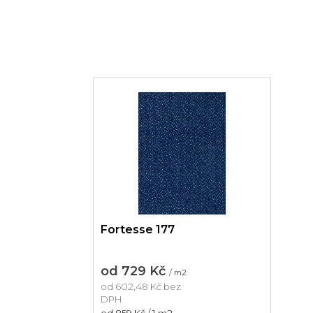
Fortesse 177
od
729 Kč
/ m2
od
602,48 Kč
bez
DPH
Měrná
od 859 Kč / 1 m2