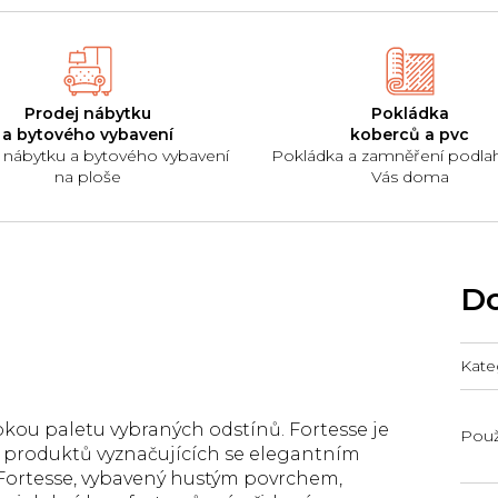
Prodej nábytku
Pokládka
a bytového vybavení
koberců a pvc
 nábytku a bytového vybavení
Pokládka a zamněření podla
na ploše
Vás doma
Do
Kate
rokou paletu vybraných odstínů. Fortesse je
Použi
 produktů vyznačujících se elegantním
. Fortesse, vybavený hustým povrchem,