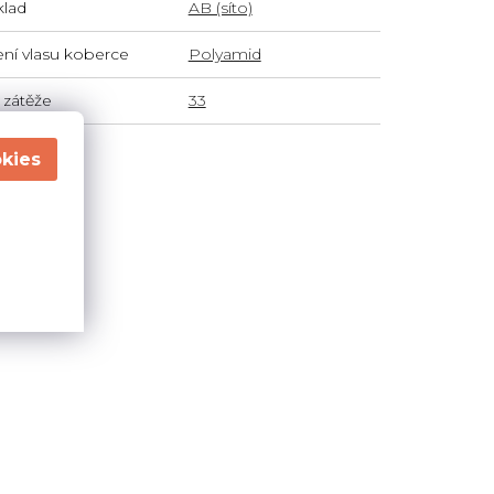
lad
AB (síto)
ení vlasu koberce
Polyamid
 zátěže
33