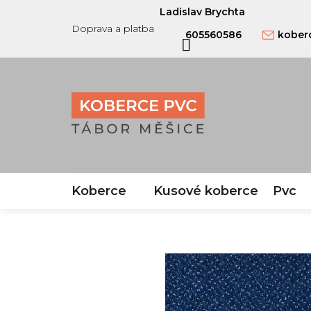
Přejít
Ladislav Brychta
na
Doprava a platba
605560586
kober
obsah
Koberce
Kusové koberce
Pvc