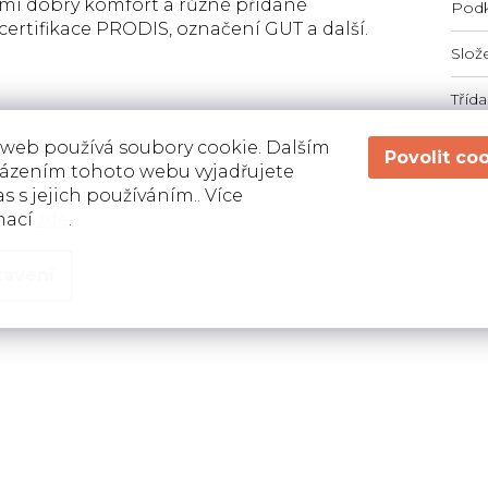
elmi dobrý komfort a různé přidané
Podk
 certifikace PRODIS, označení GUT a další.
Slož
Třída
 web používá soubory cookie. Dalším
ázením tohoto webu vyjadřujete
s s jejich používáním.. Více
mací
zde
.
tavení