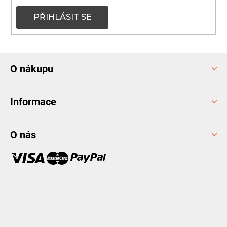
PŘIHLÁSIT SE
Z
O nákupu
á
p
a
Informace
t
í
O nás