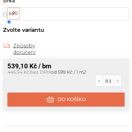
Šířka
š 90
Zvolte variantu
Způsoby
doručení
539,10 Kč
/ bm
Měrná cena:
445,54 Kč bez DPH
od 599 Kč / 1 m2
DO KOŠÍKU