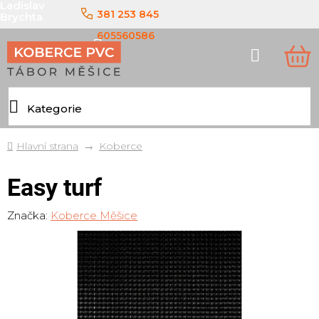
Ladislav
Přejít
381 253 845
Brychta
na
obsah
605560586
Hledat
NÁ
KO
Domů
Koberce
Easy turf
Značka:
Koberce Měšice