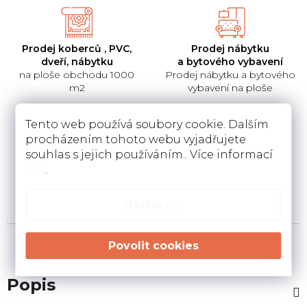
Prodej koberců , PVC,
Prodej nábytku
dveří, nábytku
a bytového vybavení
na ploše obchodu 1000
Prodej nábytku a bytového
m2
vybavení na ploše
Tento web používá soubory cookie. Dalším
procházením tohoto webu vyjadřujete
souhlas s jejich používáním.. Více informací
Pokládka
Instalace a návrh
zde
.
koberců a pvc
kuchyní
Pokládka a zamněření
Návrh kuchyní v 3D a
podlahovin u Vás doma
instalace u Vás doma
Nastavení
Popis