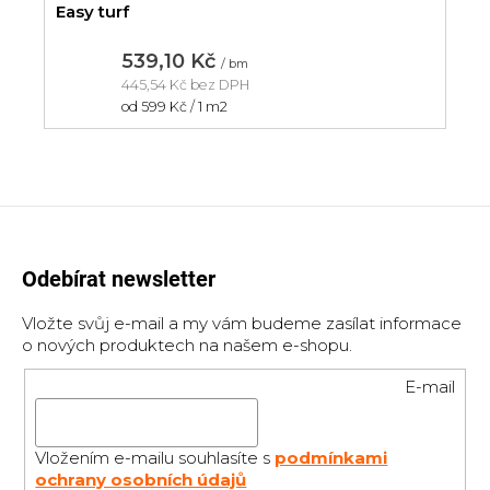
Easy turf
539,10 Kč
/ bm
445,54 Kč bez DPH
Měrná
od 599 Kč / 1 m2
cena:
Odebírat newsletter
Vložte svůj e-mail a my vám budeme zasílat informace
o nových produktech na našem e-shopu.
E-mail
Vložením e-mailu souhlasíte s
podmínkami
ochrany osobních údajů