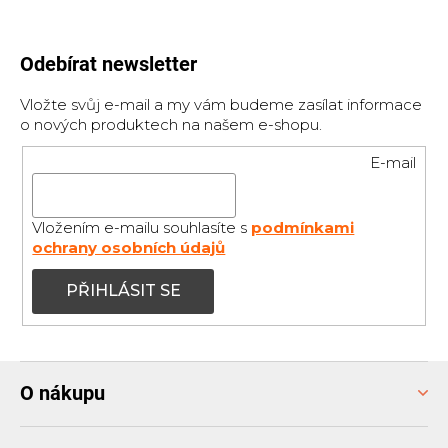
Odebírat newsletter
Vložte svůj e-mail a my vám budeme zasílat informace
o nových produktech na našem e-shopu.
E-mail
Vložením e-mailu souhlasíte s
podmínkami
ochrany osobních údajů
PŘIHLÁSIT SE
Z
O nákupu
á
p