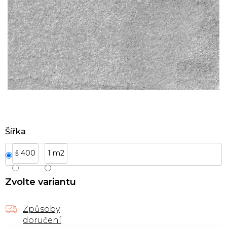
Šířka
š 400
1 m2
Zvolte variantu
Způsoby
doručení