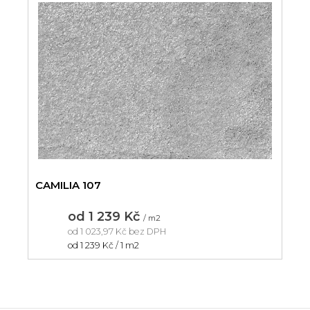
CAMILIA 107
od
1 239 Kč
/ m2
od
1 023,97 Kč
bez DPH
Měrná
od 1 239 Kč / 1 m2
cena: