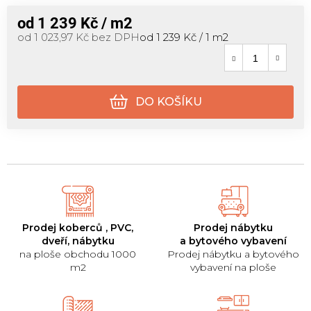
od
1 239 Kč
/ m2
Měrná cena:
od
1 023,97 Kč
bez DPH
od 1 239 Kč / 1 m2
DO KOŠÍKU
Prodej koberců , PVC,
Prodej nábytku
dveří, nábytku
a bytového vybavení
na ploše obchodu 1000
Prodej nábytku a bytového
m2
vybavení na ploše