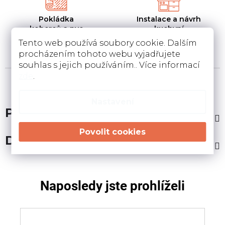
Pokládka
Instalace a návrh
koberců a pvc
kuchyní
Pokládka a zamněření
Návrh kuchyní v 3D a
Tento web používá soubory cookie. Dalším
podlahovin u Vás doma
instalace u Vás doma
procházením tohoto webu vyjadřujete
souhlas s jejich používáním.. Více informací
zde
.
Nastavení
Popis
Diskuze
Naposledy jste prohlíželi