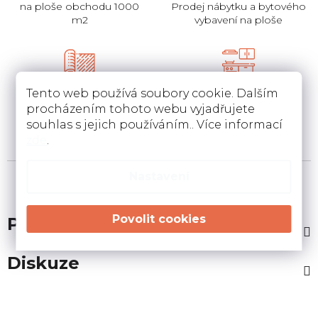
na ploše obchodu 1000
Prodej nábytku a bytového
m2
vybavení na ploše
Pokládka
Instalace a návrh
Tento web používá soubory cookie. Dalším
koberců a pvc
kuchyní
procházením tohoto webu vyjadřujete
Pokládka a zamněření
Návrh kuchyní v 3D a
souhlas s jejich používáním.. Více informací
podlahovin u Vás doma
instalace u Vás doma
zde
.
Nastavení
Popis
Diskuze