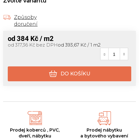
Zvolte variantu
Způsoby
doručení
od
384 Kč
/ m2
Měrná cena:
od
317,36 Kč
bez DPH
od 393,67 Kč / 1 m2
DO KOŠÍKU
Prodej koberců , PVC,
Prodej nábytku
dveří, nábytku
a bytového vybavení