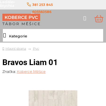
Ladislav
Přejít
381 253 845
Brychta
na
obsah
605560586
Hledat
NÁ
KO
Domů
Pvc
Bravos Liam 01
Značka:
Koberce Měšice