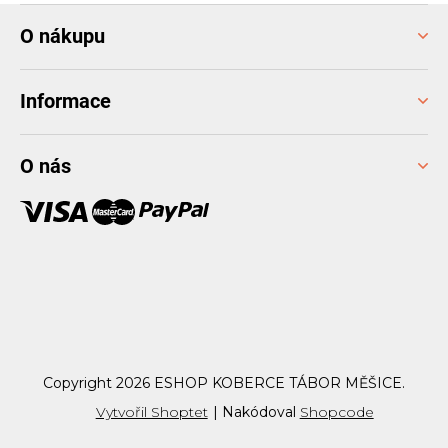
Z
O nákupu
á
p
a
Informace
t
í
O nás
Copyright 2026
ESHOP KOBERCE TÁBOR MĚŠICE
.
Vytvořil Shoptet
|
Nakódoval
Shopcode