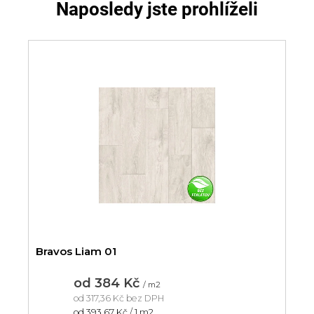
Naposledy jste prohlíželi
Bravos Liam 01
od
384 Kč
/ m2
od
317,36 Kč
bez DPH
Měrná
od 393,67 Kč / 1 m2