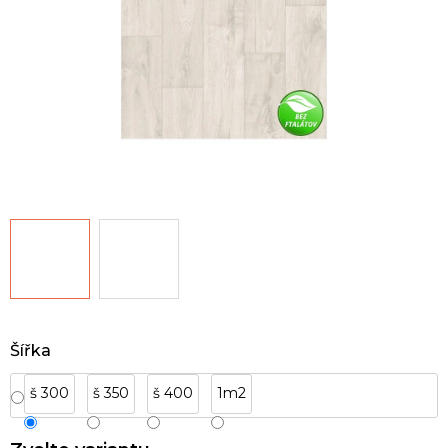
Šířka
š 300
š 350
š 400
1m2