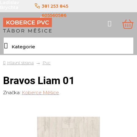
Ladislav
Přejít
381 253 845
Brychta
na
obsah
605560586
Hledat
NÁ
KO
Domů
Pvc
Bravos Liam 01
Značka:
Koberce Měšice