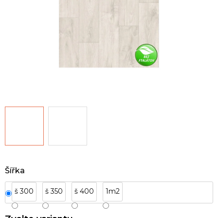
Šířka
š 300
š 350
š 400
1m2