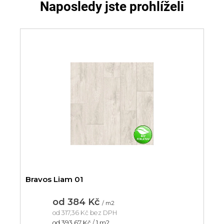
Naposledy jste prohlíželi
Bravos Liam 01
od
384 Kč
/ m2
od
317,36 Kč
bez DPH
Měrná
od 393,67 Kč / 1 m2