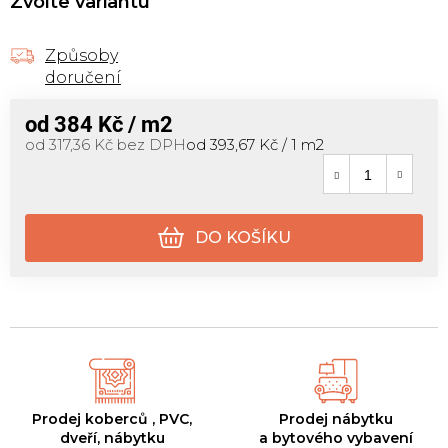
Zvolte variantu
Způsoby
doručení
od
384 Kč
/ m2
Měrná cena:
od
317,36 Kč
bez DPH
od 393,67 Kč / 1 m2
DO KOŠÍKU
Prodej koberců , PVC,
Prodej nábytku
dveří, nábytku
a bytového vybavení