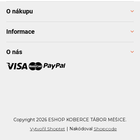
Z
O nákupu
á
p
a
Informace
t
í
O nás
Copyright 2026
ESHOP KOBERCE TÁBOR MĚŠICE
.
Vytvořil Shoptet
|
Nakódoval
Shopcode