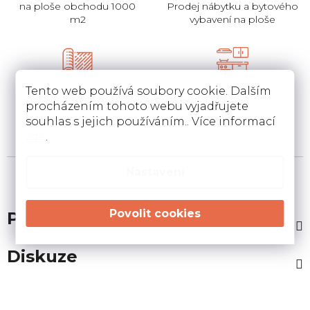
na ploše obchodu 1000
Prodej nábytku a bytového
m2
vybavení na ploše
Pokládka
Instalace a návrh
Tento web používá soubory cookie. Dalším
koberců a pvc
kuchyní
procházením tohoto webu vyjadřujete
Pokládka a zamněření
Návrh kuchyní v 3D a
souhlas s jejich používáním.. Více informací
podlahovin u Vás doma
instalace u Vás doma
zde
.
Nastavení
Popis
Diskuze