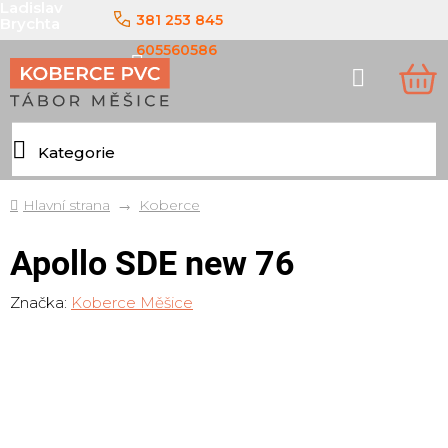
Ladislav
Přejít
381 253 845
Brychta
na
obsah
605560586
Hledat
NÁ
KO
Domů
Koberce
Apollo SDE new 76
Značka:
Koberce Měšice