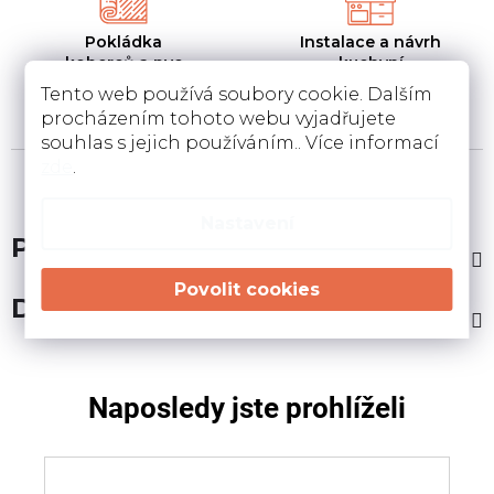
Pokládka
Instalace a návrh
koberců a pvc
kuchyní
Pokládka a zamněření
Návrh kuchyní v 3D a
Tento web používá soubory cookie. Dalším
podlahovin u Vás doma
instalace u Vás doma
procházením tohoto webu vyjadřujete
souhlas s jejich používáním.. Více informací
zde
.
Nastavení
Popis
Diskuze
Naposledy jste prohlíželi