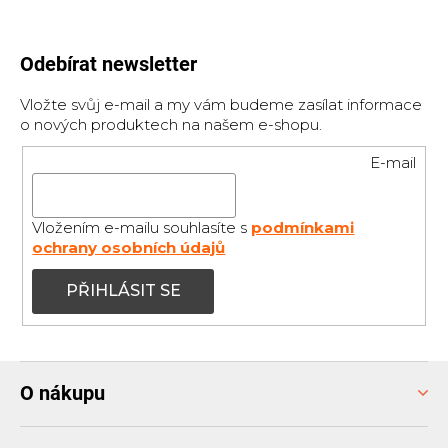
Odebírat newsletter
Vložte svůj e-mail a my vám budeme zasílat informace
o nových produktech na našem e-shopu.
E-mail
Vložením e-mailu souhlasíte s
podmínkami
ochrany osobních údajů
PŘIHLÁSIT SE
Z
O nákupu
á
p